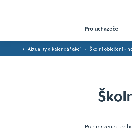
Pro uchazeče
›
›
Aktuality a kalendář akcí
Školní oblečení - 
Proč studovat u nás? ›
Přijímací řízení ›
Škol
Přijímačky nanečisto ›
Den otevřených dveří ›
Po omezenou dobu 
Orientační plán exkurzí a zájezdů ›