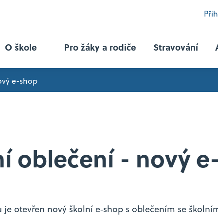
Při
O škole
Pro žáky a rodiče
Stravování
nový e-shop
Programy
Právní činnost se sociálním zaměřením
ní oblečení - nový e
Právní činnost se zaměřením na mezinárodní 
Právní činnost se zaměřením na hospodářskou 
je otevřen nový školní e‑shop s oblečením se školní