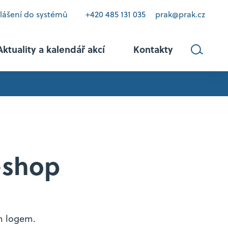
hlášení do systémů
+420 485 131 035
prak@prak.cz
Aktuality a kalendář akcí
Kontakty
-shop
vztahy
kriminalitu
m logem.