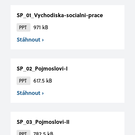
Právní činnost se sociálním zaměřením
SP_01_Vychodiska-socialni-prace
Aktuality a kalendář akcí
Právní činnost se zaměřením na
971 kB
PPT
mezinárodní vztahy
Stáhnout ›
Kontakty
Právní činnost se zaměřením na
hospodářskou kriminalitu
SP_02_Pojmoslovi-I
vyhledávání
617.5 kB
PPT
Stáhnout ›
+420 485 131 035
SP_03_Pojmoslovi-II
prak@prak.cz
782.5 kB
PPT