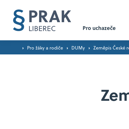
Pro uchazeče
›
›
›
Pro žáky a rodiče
DUMy
Zeměpis České r
Proč studovat u nás? ›
Přijímací řízení ›
Zem
Přijímačky nanečisto ›
Den otevřených dveří ›
Orientační plán exkurzí a zájezdů ›