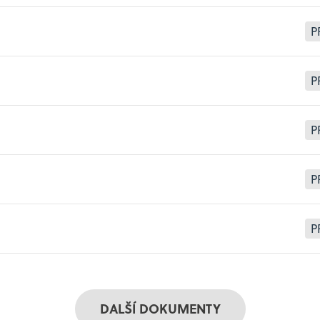
P
P
P
P
P
DALŠÍ DOKUMENTY