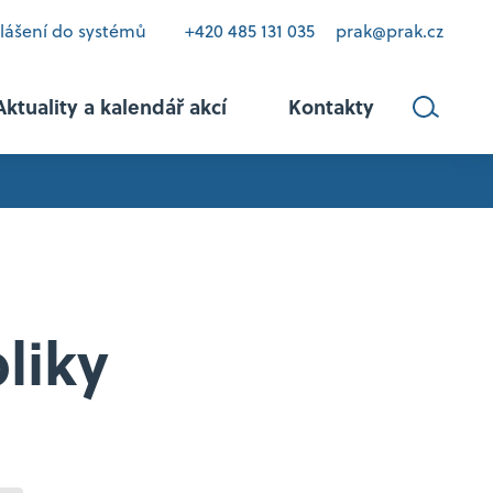
hlášení do systémů
+420 485 131 035
prak@prak.cz
Aktuality a kalendář akcí
Kontakty
liky
vztahy
kriminalitu