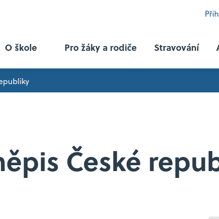
Při
O škole
Pro žáky a rodiče
Stravování
epubliky
Programy
Právní činnost se sociálním zaměřením
ěpis České repub
Právní činnost se zaměřením na mezinárodní 
Právní činnost se zaměřením na hospodářskou 