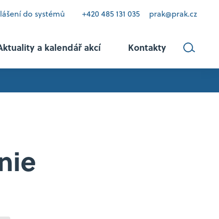
hlášení do systémů
+420 485 131 035
prak@prak.cz
Aktuality a kalendář akcí
Kontakty
nie
vztahy
kriminalitu