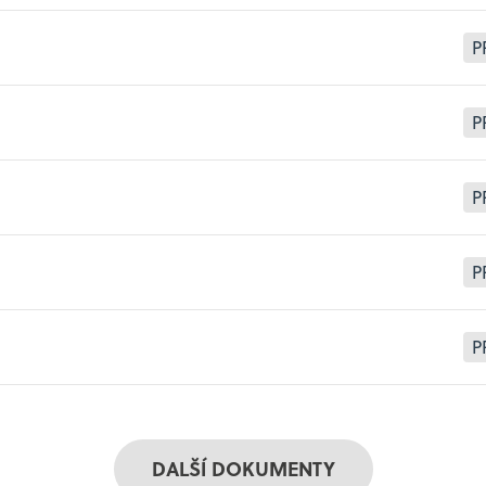
P
P
P
P
P
DALŠÍ DOKUMENTY