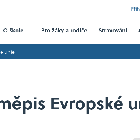
Při
O škole
Pro žáky a rodiče
Stravování
é unie
Programy
Právní činnost se sociálním zaměřením
měpis Evropské u
Právní činnost se zaměřením na mezinárodní 
Právní činnost se zaměřením na hospodářskou 