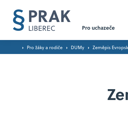
Pro uchazeče
›
›
›
Pro žáky a rodiče
DUMy
Zeměpis Evropsk
Proč studovat u nás? ›
Přijímací řízení ›
Ze
Přijímačky nanečisto ›
Den otevřených dveří ›
Orientační plán exkurzí a zájezdů ›