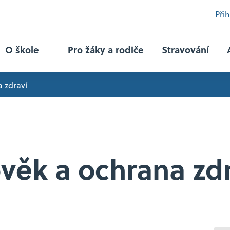
Při
O škole
Pro žáky a rodiče
Stravování
 zdraví
Programy
Právní činnost se sociálním zaměřením
věk a ochrana zd
Právní činnost se zaměřením na mezinárodní 
Právní činnost se zaměřením na hospodářskou 