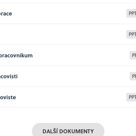
prace
PP
PP
pracovnikum
P
covisti
P
oviste
PP
DALŠÍ DOKUMENTY