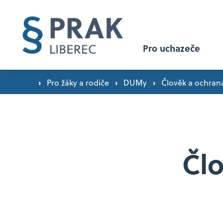
Pro uchazeče
›
›
›
Pro žáky a rodiče
DUMy
Člověk a ochrana
Proč studovat u nás? ›
Přijímací řízení ›
Člo
Přijímačky nanečisto ›
Den otevřených dveří ›
Orientační plán exkurzí a zájezdů ›