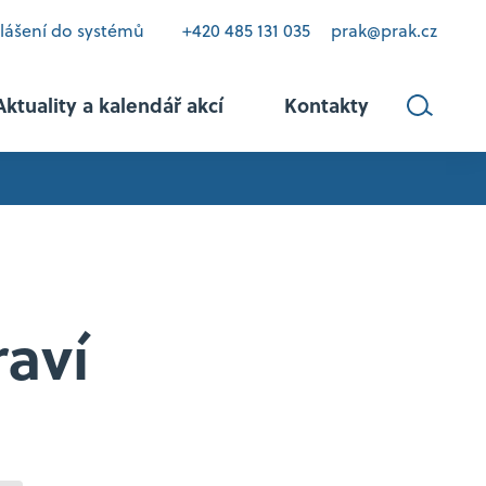
hlášení do systémů
+420 485 131 035
prak@prak.cz
Aktuality a kalendář akcí
Kontakty
raví
vztahy
kriminalitu