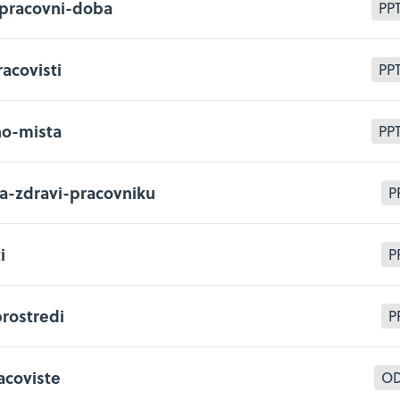
-pracovni-doba
PP
acovisti
PP
o-mista
PP
a-zdravi-pracovniku
P
i
P
rostredi
P
acoviste
O